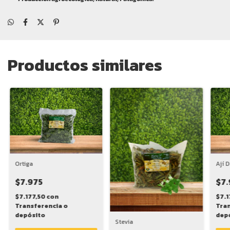
Productos similares
Ortiga
Ají D
$7.975
$7.
$7.177,50
con
$7.1
Transferencia o
Tran
depósito
dep
Stevia