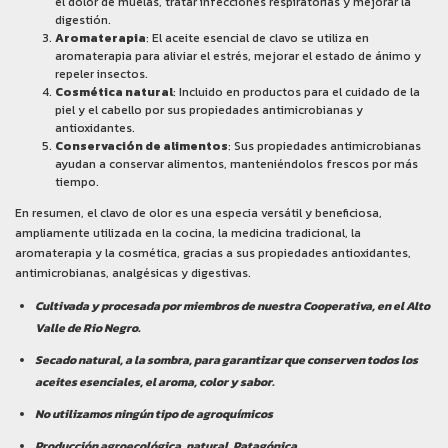
el dolor de muelas, tratar infecciones respiratorias y mejorar la
digestión.
Aromaterapia
: El aceite esencial de clavo se utiliza en
aromaterapia para aliviar el estrés, mejorar el estado de ánimo y
repeler insectos.
Cosmética natural
: Incluido en productos para el cuidado de la
piel y el cabello por sus propiedades antimicrobianas y
antioxidantes.
Conservación de alimentos
: Sus propiedades antimicrobianas
ayudan a conservar alimentos, manteniéndolos frescos por más
tiempo.
En resumen, el clavo de olor es una especia versátil y beneficiosa,
ampliamente utilizada en la cocina, la medicina tradicional, la
aromaterapia y la cosmética, gracias a sus propiedades antioxidantes,
antimicrobianas, analgésicas y digestivas.
Cultivada y procesada por miembros de nuestra Cooperativa, en el Alto
Valle de Rio Negro.
Secado natural, a la sombra, para garantizar que conserven todos los
aceites esenciales, el aroma, color y sabor.
No utilizamos ningún tipo de agroquímicos
Producción agroecológica, natural, Patagónica.