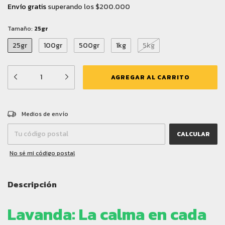
Envío gratis
superando los
$200.000
Tamaño:
25gr
25gr
100gr
500gr
1kg
5kg
CAMBIAR CP
Entregas para el CP:
Medios de envío
CALCULAR
No sé mi código postal
Descripción
Lavanda: La calma en cada