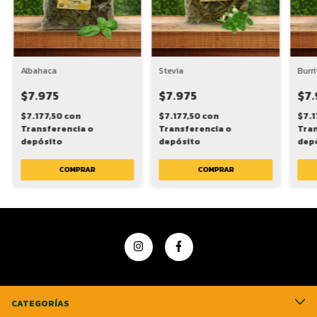
Albahaca
Stevia
Burri
$7.975
$7.975
$7.
$7.177,50
con
$7.177,50
con
$7.1
Transferencia o
Transferencia o
Tran
depósito
depósito
dep
COMPRAR
CATEGORÍAS