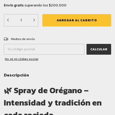
Envío gratis
superando los
$200.000
CAMBIAR CP
Entregas para el CP:
Medios de envío
CALCULAR
No sé mi código postal
Descripción
🌿
Spray de Orégano –
Intensidad y tradición en