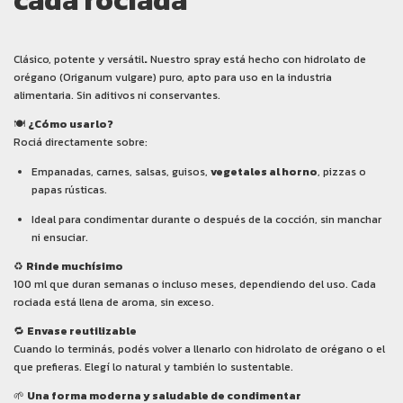
cada rociada
Clásico, potente y versátil
.
Nuestro spray está hecho con hidrolato de
orégano (Origanum vulgare) puro, apto para uso en la industria
alimentaria. Sin aditivos ni conservantes.
🍽️
¿Cómo usarlo?
Rociá directamente sobre:
Empanadas, carnes, salsas, guisos,
vegetales al horno
, pizzas o
papas rústicas.
Ideal para condimentar durante o después de la cocción, sin manchar
ni ensuciar.
♻️
Rinde muchísimo
100 ml que duran semanas o incluso meses, dependiendo del uso. Cada
rociada está llena de aroma, sin exceso.
🔁
Envase reutilizable
Cuando lo terminás, podés volver a llenarlo con hidrolato de orégano o el
que prefieras. Elegí lo natural y también lo sustentable.
🌱
Una forma moderna y saludable de condimentar