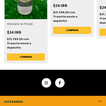
$24.188
$24
$21.769,20
con
$21.
Transferencia o
Tran
depósito
dep
Hidrolato de Perejil
COMPRAR
$24.188
$21.769,20
con
Transferencia o
depósito
COMPRAR
CATEGORÍAS