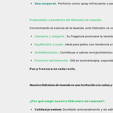
Uso corporal
:
Perfecto como spray refrescante o par
Propiedades y beneficios del Hidrolato de Lavanda:
Concentrando la esencia de la lavanda, este hidrolato se con
Calmante y relajante :
Su fragancia promueve la serenida
Equilibrante y suave
: Ideal para pieles con tendencia 
Antiinflamatorio
: Contribuye a calmar enrojecimientos y
Promotor del bienestar :
Útil en aromaterapia, especial
Paz y frescura en cada rocío.
Nuestro hidrolato de lavanda es una invitación a la calma
¿Por qué elegir nuestro Hidrolato de Lavanda?:
Calidad premium
: Destilado artesanalmente y sin adi