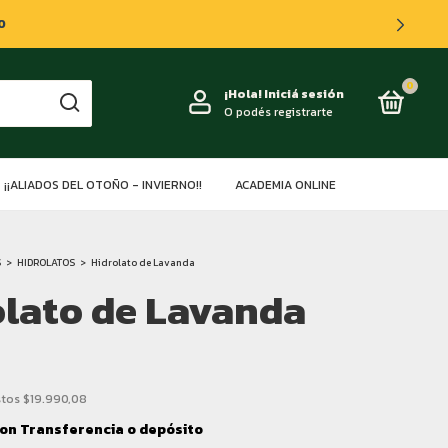
0
0
¡Hola!
Iniciá sesión
O podés registrarte
¡¡ALIADOS DEL OTOÑO - INVIERNO!!
ACADEMIA ONLINE
S
>
HIDROLATOS
>
Hidrolato de Lavanda
olato de Lavanda
stos
$19.990,08
on
Transferencia o depósito