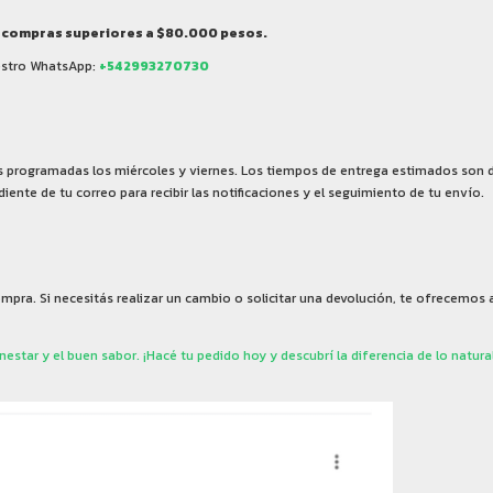
en compras superiores a $80.000 pesos.
estro WhatsApp:
+542993270730
 programadas los miércoles y viernes. Los tiempos de entrega estimados son de
iente de tu correo para recibir las notificaciones y el seguimiento de tu envío.
ra. Si necesitás realizar un cambio o solicitar una devolución, te ofrecemos
tar y el buen sabor. ¡Hacé tu pedido hoy y descubrí la diferencia de lo natural