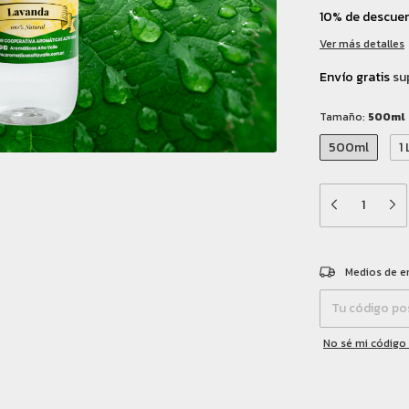
10% de descue
Ver más detalles
Envío gratis
su
Tamaño:
500ml
500ml
1 
Entregas para el 
Medios de e
No sé mi código