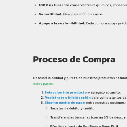
100% natural
: Sin conservantes ni químicos, conserv
Versatilidad
: Ideal para múltiples usos.
Apoyo a la sostenibilidad
: Cada compra apoya práct
Proceso de Compra
Descubrí la calidad y pureza de nuestros productos natural
estos pasos:
Seleccioná tu producto
y agregalo al carrito.
Registrate o iniciá sesión
para completar los dat
Elegí tu medio de pago
entre nuestras opciones:
Tarjetas de débito y crédito.
Transferencias bancarias (con un 5% de descuen
Efectivo a través de RapiPago y Pago Fácil.