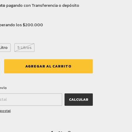
nto
pagando con Transferencia o depósito
perando los
$200.000
Litro
5 Litros
CAMBIAR CP
CP:
nvío
CALCULAR
 postal