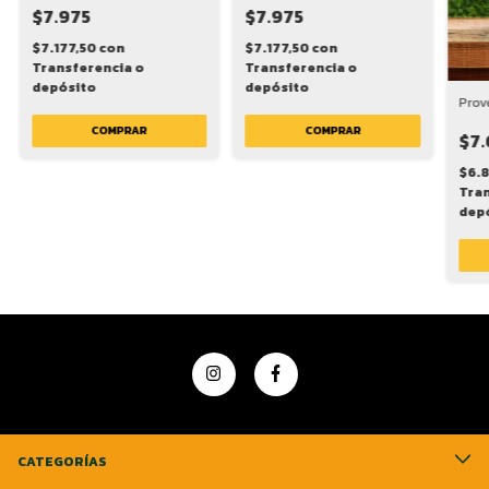
$7.975
$7.975
$7.177,50
con
$7.177,50
con
Transferencia o
Transferencia o
depósito
depósito
Prov
COMPRAR
COMPRAR
$7.
$6.
Tran
dep
CATEGORÍAS