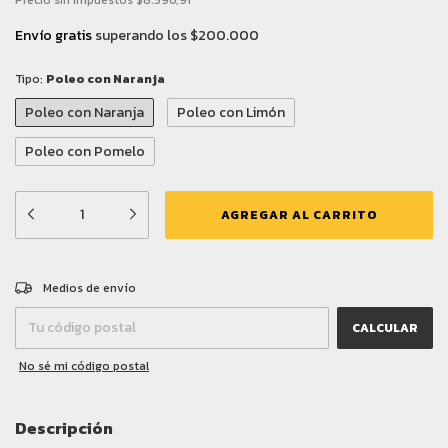
Precio sin impuestos
$6.590,91
Envío gratis
superando los
$200.000
Tipo:
Poleo con Naranja
Poleo con Naranja
Poleo con Limón
Poleo con Pomelo
CAMBIAR CP
Entregas para el CP:
Medios de envío
CALCULAR
No sé mi código postal
Descripción