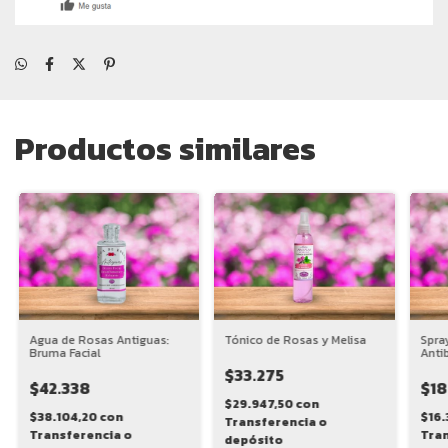
Productos similares
Agua de Rosas Antiguas:
Tónico de Rosas y Melisa
Spra
Bruma Facial
Antib
$33.275
$42.338
$18
$29.947,50
con
$38.104,20
con
$16.
Transferencia o
Transferencia o
Tran
depósito