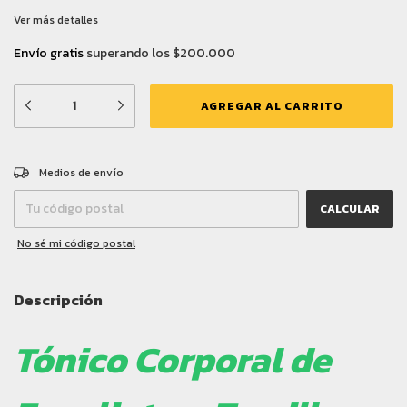
Ver más detalles
Envío gratis
superando los
$200.000
CAMBIAR CP
Entregas para el CP:
Medios de envío
CALCULAR
No sé mi código postal
Descripción
Tónico Corporal de