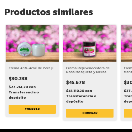
Productos similares
Crema Anti-Acné de Perejil
Crema Rejuvenecedora de
Crem
Rosa Mosqueta y Melisa
Manz
$30.238
$45.678
$30
$27.214,20
con
$41.110,20
con
$27.
Transferencia o
Transferencia o
Tran
depósito
depósito
dep