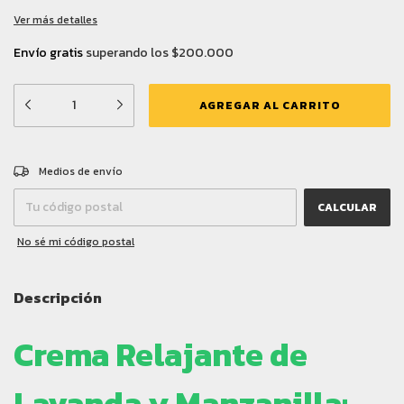
Ver más detalles
Envío gratis
superando los
$200.000
CAMBIAR CP
Entregas para el CP:
Medios de envío
CALCULAR
No sé mi código postal
Descripción
Crema Relajante de
Lavanda y Manzanilla: