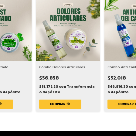
itado
Combo Dolores Articulares
Combo Anti Caid
$56.858
$52.018
n
$51.172,20
con
Transferencia
$46.816,20
con
o depósito
o depósito
o depósito