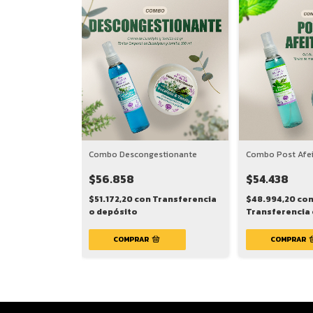
Combo Descongestionante
Combo Post Afe
$56.858
$54.438
$51.172,20
con
Transferencia
$48.994,20
co
o depósito
Transferencia 